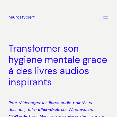
Aller
au
neuroatypie.fr
contenu
Transformer son
hygiene mentale grace
à des livres audios
inspirants
Pour télécharger les livres audio pointés ci-
dessous, faire
click-droit
sur Windows, ou
CTRL+click
sur Mac, puis « sauvegarder … sous »