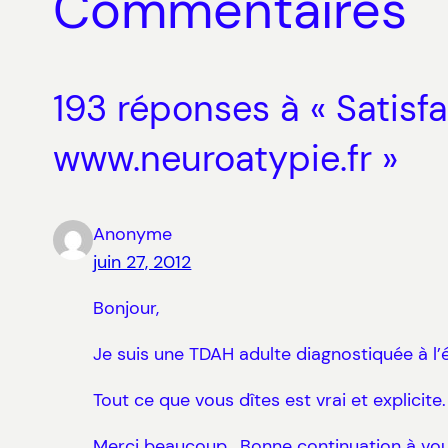
Commentaires
193 réponses à « Satisf
www.neuroatypie.fr »
Anonyme
juin 27, 2012
Bonjour,
Je suis une TDAH adulte diagnostiquée à l’ét
Tout ce que vous dîtes est vrai et explicite.
Merci beaucoup , Bonne continuation à vo