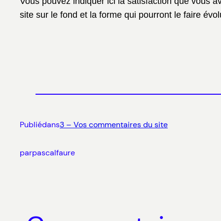
Vous pouvez indiquer ici la satisfaction que vous a
site sur le fond et la forme qui pourront le faire évo
Publié
dans
3 – Vos commentaires du site
par
pascalfaure