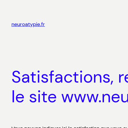
Aller
au
contenu
neuroatypie.fr
Satisfactions, 
le site www.neu