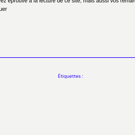
vez éprouvé à la lecture de ce site, mais aussi vos rema
luer
Étiquettes :