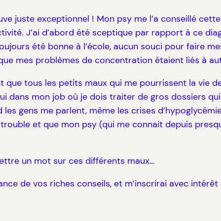
trouve juste exceptionnel ! Mon psy me l’a conseillé ce
tivité. J’ai d’abord été sceptique par rapport à ce diagn
 toujours été bonne à l’école, aucun souci pour faire me
s que mes problèmes de concentration étaient liés à au
tant que tous les petits maux qui me pourrissent la vi
ui dans mon job où je dois traiter de gros dossiers 
les gens me parlent, même les crises d’hypoglycémie ou
 ce trouble et que mon psy (qui me connait depuis pres
ettre un mot sur ces différents maux…
nce de vos riches conseils, et m’inscrirai avec intérê