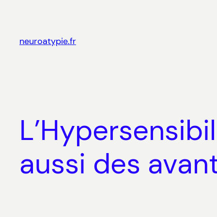
Aller
au
contenu
neuroatypie.fr
L’Hypersensibi
aussi des avan