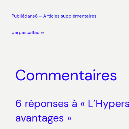
Publié
dans
6 – Articles supplémentaires
par
pascalfaure
Commentaires
6 réponses à « L’Hypers
avantages »