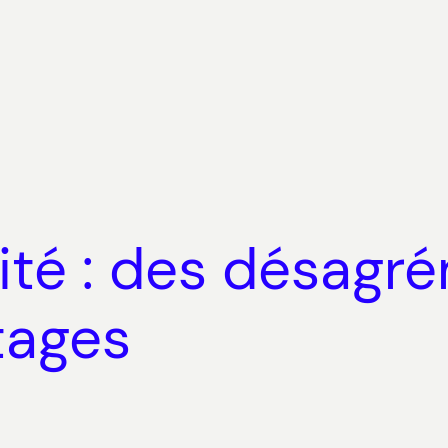
lité : des désagr
tages