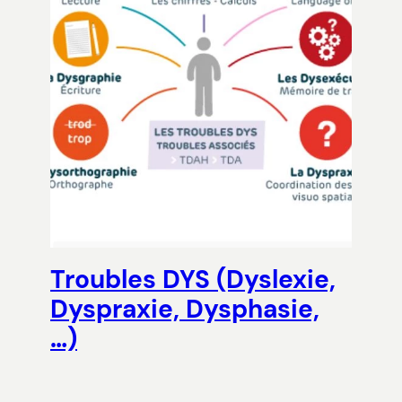
Troubles DYS (Dyslexie,
Dyspraxie, Dysphasie,
…)