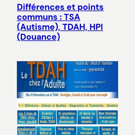
Différences et points
communs : TSA
(Autisme), TDAH, HPI
(Douance)